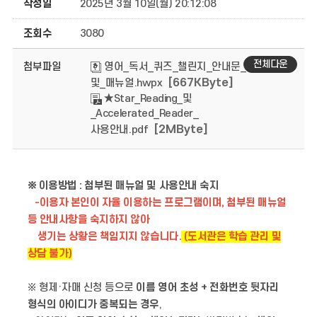
작성일
2025년 3월 10일(월) 20:12:08
조회수
3080
전체다운
첨부파일
영어_독서_퀴즈_챌린지_안내문_
[667KByte]
및_매뉴얼.hwpx
★Star_Reading_및
_Accelerated_Reader_
[2MByte]
사용안내.pdf
※ 이용방법 : 첨부된 매뉴얼 및 사용안내 숙지
-이용자 본인이 자율 이용하는 프로그램이며, 첨부된 매뉴얼
등 안내사항을 숙지하지 않아
생기는 상황은 책임지지 않습니다.
(도서관은 학습 관리 및
상담 불가)
※ 형제·자매 신청 등으로
이름 영어 초성 + 전화번호 뒷자리
형식의 아이디가 중복되는 경우
,