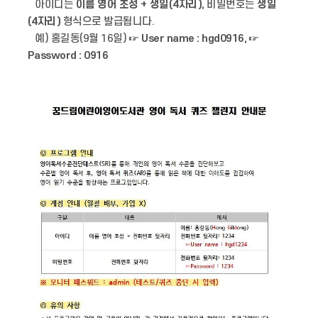
아이디는
이름 영어 초성 + 생일(4자리),
비밀번호는
생일
(4자리)
형식으로 발급됩니다.
예) 홍길동(9월 16일) ☞
User name : hgd0916,
☞
Password : 0916