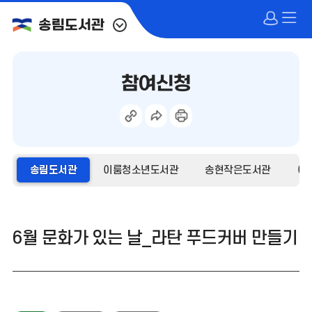
송림도서관
참여신청
송림도서관
이룸청소년도서관
송현작은도서관
어
6월 문화가 있는 날_라탄 푸드커버 만들기