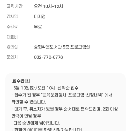
교육 시간
오전 10시~12시
강사명
미지정
수강료
무료
재료비
강의실
송현작은도서관 5층 프로그램실
문의처
032-770-6778
[접수안내]
6월 10일(화) 오전 10시~선착순 접수
- 접수가 된 경우 "교육문화행사-프로그램-신청내역" 에서
확인할 수 있습니다.
- 대기 후, 취소자가 있을 경우 순서대로 연락드리며, 2회 이상
연락이 안될 경우
다음 순번에게 넘어갑니다.
- 한개의 아이디로 한명 신청가능합니다!