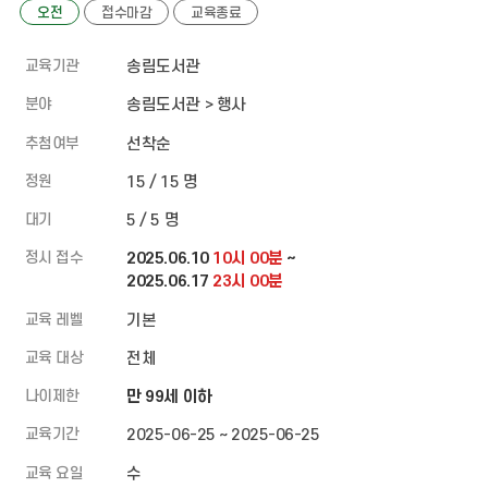
오전
접수마감
교육종료
교육기관
송림도서관
분야
송림도서관 > 행사
추첨여부
선착순
정원
15 / 15 명
대기
5 / 5 명
정시 접수
2025.06.10
10시 00분
~
2025.06.17
23시 00분
교육 레벨
기본
교육 대상
전체
나이제한
만 99세 이하
교육기간
2025-06-25 ~ 2025-06-25
교육 요일
수