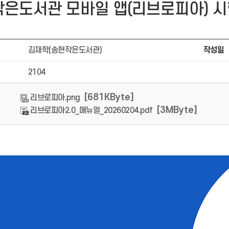
은도서관 모바일 앱(리브로피아) 시
김재학(송현작은도서관)
작성일
2104
[681KByte]
리브로피아.png
[3MByte]
리브로피아2.0_매뉴얼_20260204.pdf