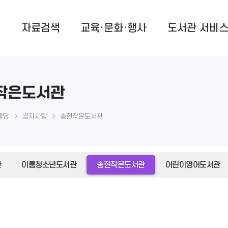
개
자료검색
교육·문화·행사
도서관 서비
작은도서관
마당
공지사항
송현작은도서관
관
이룸청소년도서관
송현작은도서관
어린이영어도서관