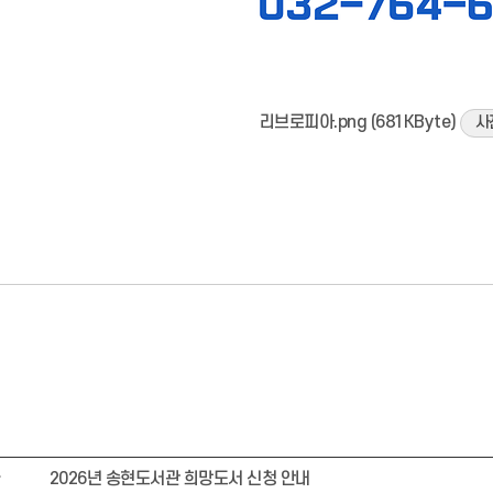
리브로피아.png (681KByte)
사
글
2026년 송현도서관 희망도서 신청 안내